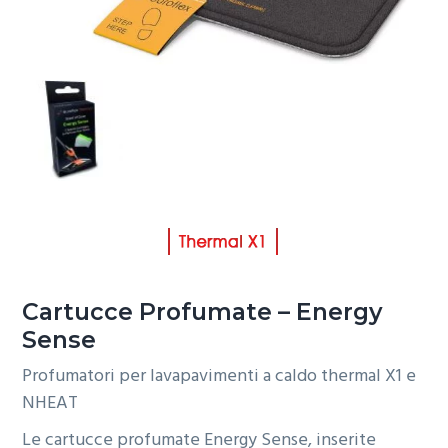
o
r
a
n
i
e
n
p
c
r
i
i
p
m
a
a
l
r
e
i
a
Cartucce Profumate – Energy
Sense
Profumatori per lavapavimenti a caldo thermal X1 e
NHEAT
Le cartucce profumate Energy Sense, inserite