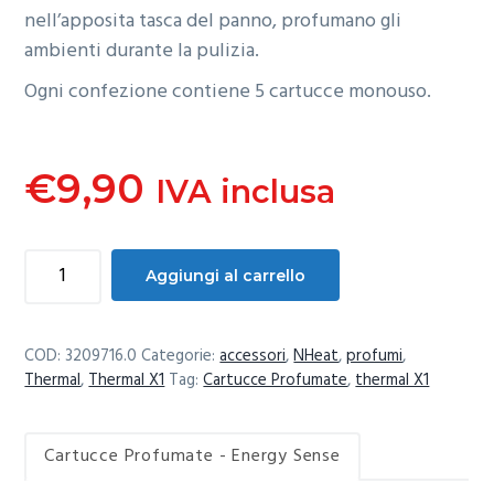
nell’apposita tasca del panno, profumano gli
ambienti durante la pulizia.
Ogni confezione contiene 5 cartucce monouso.
€
9,90
IVA inclusa
Cartucce
Aggiungi al carrello
Profumate
-
Energy
COD:
3209716.0
Categorie:
accessori
,
NHeat
,
profumi
,
Sense
Thermal
,
Thermal X1
Tag:
Cartucce Profumate
,
thermal X1
quantità
Cartucce Profumate - Energy Sense