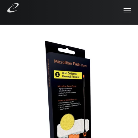
P
P
P
Menu
a
a
a
Lavapavimenti
Euroflex Thermal X1
a
s
s
s
Caldo
s
s
s
a
a
a
a
a
a
l
l
l
l
c
p
a
o
i
n
n
è
a
t
d
v
e
i
i
n
p
g
u
a
a
t
g
z
o
i
i
p
n