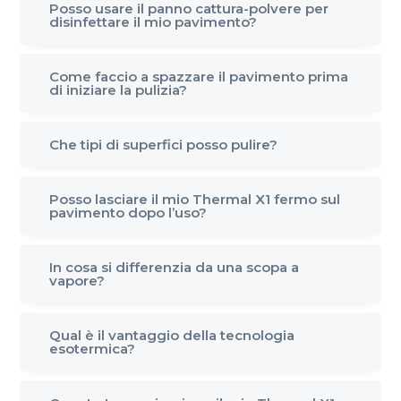
Posso usare il panno cattura-polvere per
o
r
a
disinfettare il mio pavimento?
n
i
e
n
Come faccio a spazzare il pavimento prima
p
c
di iniziare la pulizia?
r
i
i
p
Che tipi di superfici posso pulire?
m
a
a
l
Posso lasciare il mio Thermal X1 fermo sul
r
e
pavimento dopo l’uso?
i
a
In cosa si differenzia da una scopa a
vapore?
Qual è il vantaggio della tecnologia
esotermica?