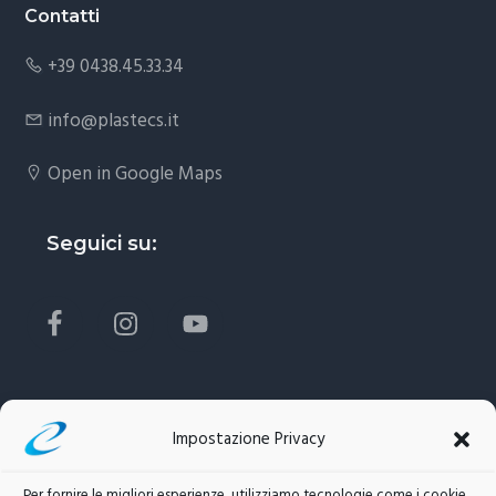
Footer
Contatti
+39 0438.45.33.34
info@plastecs.it
Open in Google Maps
Seguici su:
Home
Privacy
Impostazione Privacy
Contatti
Cookie Policy (EU)
Per fornire le migliori esperienze, utilizziamo tecnologie come i cookie